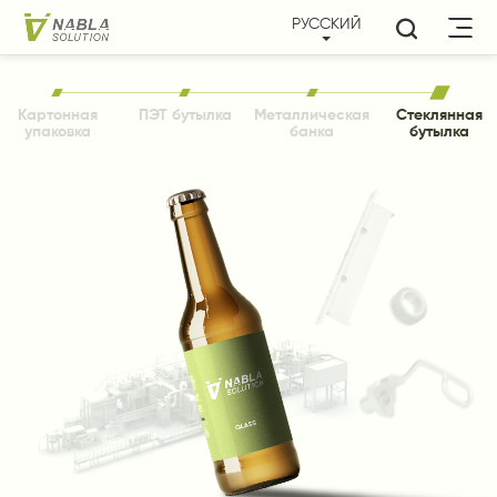
РУССКИЙ

Главная
Картонная
ПЭТ бутылка
Металлическая
Стеклянная
упаковка
банка
бутылка
Решения

Картонная упаковка
Кастомизация
ПЭТ бутылка
О Нас
Металлическая банка
Стеклянная бутылка